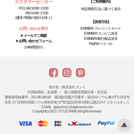
カスタマーセンター
【ご利用案内】
平日 AM 10:00~13:00
特定商取引法に基づく表示
PM 14:00~17:00
(週末 / 韓国の祝日を除く)
【決済方法】
お問い合わせ受付
EXIMBAY クレジットカード
EXIMBAYコンビニ決済
➤ メールでご相談
EXIMBAY銀行振込決済
➤ お問い合わせフォーム
PayPal ペイパル
（24時間受付）
会社名：株式会社 オンミ
代表取締役：金成燁 / 個人情報管理責任者：呉京花
事業者登録番号：201-86-08540 通信販売業許可番号：第2019-ソウル東大門-1551号
住所 : (〒02580) 韓国ソウル特別市東大門区新設洞 89-20(旺山路21) 5Ｆスタイルオンミ
E-MAIL : styleonme1@styleonme.com
Copyright(c) 2023. STYLEONME All rights reserved.