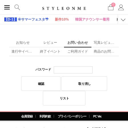
0
【D-1】
🌞サマーフェスタ🌴
新作10%
韓国アナウンサー着用
トップ
お知らせ
レビュー
お問い合わせ
写真レビュー(x)
進行中イベント
終了イベント
ご利用ガイド
商品のお問い合わせ
パスワード
確認
取り消し
リスト
会員登録
利用約款
プライバシーポリシー
PC Ver.