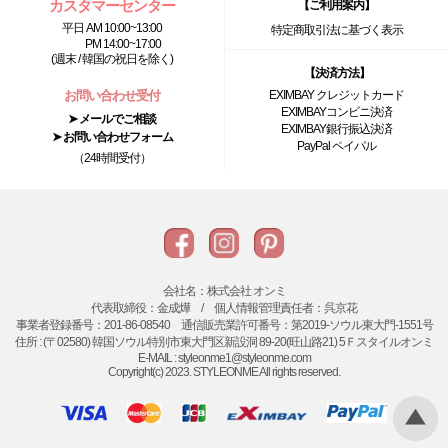
カスタマーセンター
【ご利用案内】
平日 AM 10:00~13:00
特定商取引法に基づく表示
PM 14:00~17:00
(週末 / 韓国の祝日を除く)
【決済方法】
お問い合わせ受付
EXIMBAY クレジットカード
EXIMBAYコンビニ決済
➤ メールでご相談
EXIMBAY銀行振込決済
➤ お問い合わせフォーム
PayPal ペイパル
（24時間受付）
会社名：株式会社 オンミ
代表取締役：金成燁 / 個人情報管理責任者：呉京花
事業者登録番号：201-86-08540 通信販売業許可番号：第2019-ソウル東大門-1551号
住所 : (〒02580) 韓国ソウル特別市東大門区新設洞 89-20(旺山路21) 5Ｆスタイルオンミ
E-MAIL : styleonme1@styleonme.com
Copyright(c) 2023. STYLEONME All rights reserved.