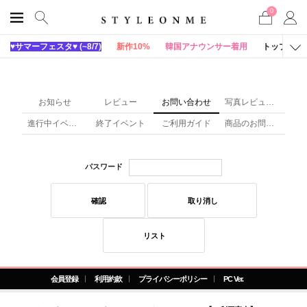
0
♥サマーフェスタ♥ (~8/7)
新作10%
韓国アナウンサー着用
トップス
お知らせ
レビュー
お問い合わせ
写真レビュー(x)
進行中イベント
終了イベント
ご利用ガイド
商品のお問い合わせ
パスワード
確認
取り消し
リスト
会員登録
利用約款
プライバシーポリシー
PC Ver.