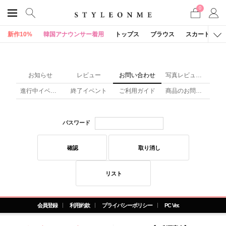
0
新作10%
韓国アナウンサー着用
トップス
ブラウス
スカート
お知らせ
レビュー
お問い合わせ
写真レビュー(x)
進行中イベント
終了イベント
ご利用ガイド
商品のお問い合わせ
パスワード
確認
取り消し
リスト
会員登録
利用約款
プライバシーポリシー
PC Ver.