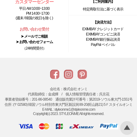
カスタマーセンター
【ご利用案内】
平日 AM 10:00~13:00
特定商取引法に基づく表示
PM 14:00~17:00
(週末 / 韓国の祝日を除く)
【決済方法】
お問い合わせ受付
EXIMBAY クレジットカード
EXIMBAYコンビニ決済
➤ メールでご相談
EXIMBAY銀行振込決済
➤ お問い合わせフォーム
PayPal ペイパル
（24時間受付）
会社名：株式会社 オンミ
代表取締役：金成燁 / 個人情報管理責任者：呉京花
事業者登録番号：201-86-08540 通信販売業許可番号：第2019-ソウル東大門-1551号
住所 : (〒02580) 韓国ソウル特別市東大門区新設洞 89-20(旺山路21) 5Ｆスタイルオンミ
E-MAIL : styleonme1@styleonme.com
Copyright(c) 2023. STYLEONME All rights reserved.