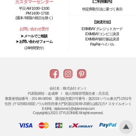
カスタマーセンター
【ご利用案内】
平日 AM 10:00~13:00
特定商取引法に基づく表示
PM 14:00~17:00
(週末 / 韓国の祝日を除く)
【決済方法】
お問い合わせ受付
EXIMBAY クレジットカード
EXIMBAYコンビニ決済
➤ メールでご相談
EXIMBAY銀行振込決済
➤ お問い合わせフォーム
PayPal ペイパル
（24時間受付）
会社名：株式会社 オンミ
代表取締役：金成燁 / 個人情報管理責任者：呉京花
事業者登録番号：201-86-08540 通信販売業許可番号：第2019-ソウル東大門-1551号
住所 : (〒02580) 韓国ソウル特別市東大門区新設洞 89-20(旺山路21) 5Ｆスタイルオンミ
E-MAIL : styleonme1@styleonme.com
Copyright(c) 2023. STYLEONME All rights reserved.