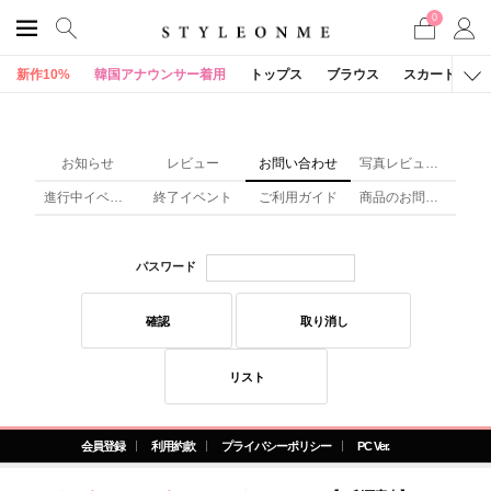
0
新作10%
韓国アナウンサー着用
トップス
ブラウス
スカート
お知らせ
レビュー
お問い合わせ
写真レビュー(x)
進行中イベント
終了イベント
ご利用ガイド
商品のお問い合わせ
パスワード
確認
取り消し
リスト
会員登録
利用約款
プライバシーポリシー
PC Ver.