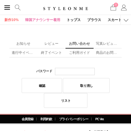
0
新作10%
韓国アナウンサー着用
トップス
ブラウス
スカート
お知らせ
レビュー
お問い合わせ
写真レビュー(x)
進行中イベント
終了イベント
ご利用ガイド
商品のお問い合わせ
パスワード
確認
取り消し
リスト
会員登録
利用約款
プライバシーポリシー
PC Ver.