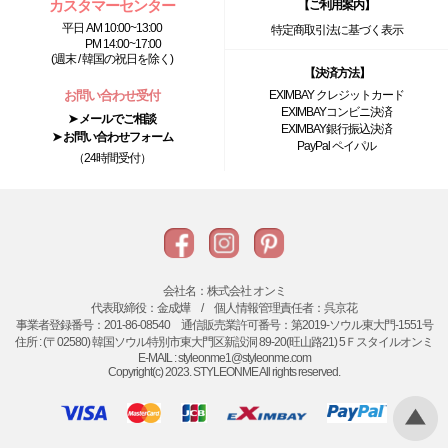
カスタマーセンター
【ご利用案内】
平日 AM 10:00~13:00
特定商取引法に基づく表示
PM 14:00~17:00
(週末 / 韓国の祝日を除く)
【決済方法】
お問い合わせ受付
EXIMBAY クレジットカード
EXIMBAYコンビニ決済
➤ メールでご相談
EXIMBAY銀行振込決済
➤ お問い合わせフォーム
PayPal ペイパル
（24時間受付）
会社名：株式会社 オンミ
代表取締役：金成燁 / 個人情報管理責任者：呉京花
事業者登録番号：201-86-08540 通信販売業許可番号：第2019-ソウル東大門-1551号
住所 : (〒02580) 韓国ソウル特別市東大門区新設洞 89-20(旺山路21) 5Ｆスタイルオンミ
E-MAIL : styleonme1@styleonme.com
Copyright(c) 2023. STYLEONME All rights reserved.