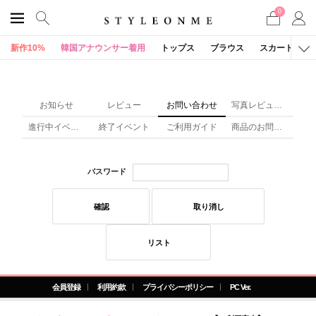
0
新作10%
韓国アナウンサー着用
トップス
ブラウス
スカート
お知らせ
レビュー
お問い合わせ
写真レビュー(x)
進行中イベント
終了イベント
ご利用ガイド
商品のお問い合わせ
パスワード
確認
取り消し
リスト
会員登録
利用約款
プライバシーポリシー
PC Ver.