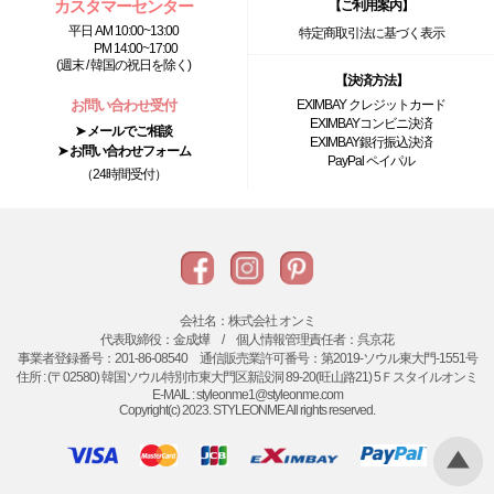
カスタマーセンター
【ご利用案内】
平日 AM 10:00~13:00
特定商取引法に基づく表示
PM 14:00~17:00
(週末 / 韓国の祝日を除く)
【決済方法】
お問い合わせ受付
EXIMBAY クレジットカード
EXIMBAYコンビニ決済
➤ メールでご相談
EXIMBAY銀行振込決済
➤ お問い合わせフォーム
PayPal ペイパル
（24時間受付）
会社名：株式会社 オンミ
代表取締役：金成燁 / 個人情報管理責任者：呉京花
事業者登録番号：201-86-08540 通信販売業許可番号：第2019-ソウル東大門-1551号
住所 : (〒02580) 韓国ソウル特別市東大門区新設洞 89-20(旺山路21) 5Ｆスタイルオンミ
E-MAIL : styleonme1@styleonme.com
Copyright(c) 2023. STYLEONME All rights reserved.