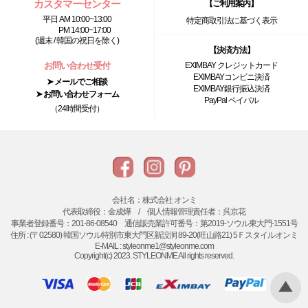
カスタマーセンター
【ご利用案内】
平日 AM 10:00~13:00
特定商取引法に基づく表示
PM 14:00~17:00
(週末 / 韓国の祝日を除く)
【決済方法】
お問い合わせ受付
EXIMBAY クレジットカード
EXIMBAYコンビニ決済
➤ メールでご相談
EXIMBAY銀行振込決済
➤ お問い合わせフォーム
PayPal ペイパル
（24時間受付）
会社名：株式会社 オンミ
代表取締役：金成燁 / 個人情報管理責任者：呉京花
事業者登録番号：201-86-08540 通信販売業許可番号：第2019-ソウル東大門-1551号
住所 : (〒02580) 韓国ソウル特別市東大門区新設洞 89-20(旺山路21) 5Ｆスタイルオンミ
E-MAIL : styleonme1@styleonme.com
Copyright(c) 2023. STYLEONME All rights reserved.