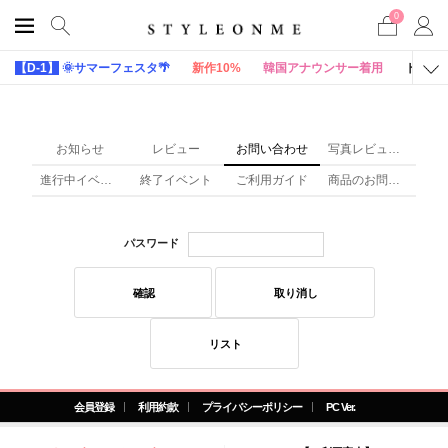
0
【D-1】
🌞サマーフェスタ🌴
新作10%
韓国アナウンサー着用
トップ
お知らせ
レビュー
お問い合わせ
写真レビュー(x)
進行中イベント
終了イベント
ご利用ガイド
商品のお問い合わせ
パスワード
確認
取り消し
リスト
会員登録
利用約款
プライバシーポリシー
PC Ver.