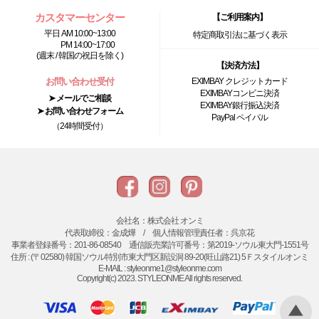
カスタマーセンター
【ご利用案内】
平日 AM 10:00~13:00
特定商取引法に基づく表示
PM 14:00~17:00
(週末 / 韓国の祝日を除く)
【決済方法】
お問い合わせ受付
EXIMBAY クレジットカード
EXIMBAYコンビニ決済
➤ メールでご相談
EXIMBAY銀行振込決済
➤ お問い合わせフォーム
PayPal ペイパル
（24時間受付）
会社名：株式会社 オンミ
代表取締役：金成燁 / 個人情報管理責任者：呉京花
事業者登録番号：201-86-08540 通信販売業許可番号：第2019-ソウル東大門-1551号
住所 : (〒02580) 韓国ソウル特別市東大門区新設洞 89-20(旺山路21) 5Ｆスタイルオンミ
E-MAIL : styleonme1@styleonme.com
Copyright(c) 2023. STYLEONME All rights reserved.