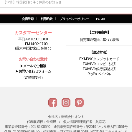
【12月】韓国祝日に伴う休業のお知らせ
会員登録
利用約款
プライバシーポリシー
PC Ver.
カスタマーセンター
【ご利用案内】
平日 AM 10:00~13:00
特定商取引法に基づく表示
PM 14:00~17:00
(週末 / 韓国の祝日を除く)
【決済方法】
お問い合わせ受付
EXIMBAY クレジットカード
EXIMBAYコンビニ決済
➤ メールでご相談
EXIMBAY銀行振込決済
➤ お問い合わせフォーム
PayPal ペイパル
（24時間受付）
会社名：株式会社 オンミ
代表取締役：金成燁 / 個人情報管理責任者：呉京花
事業者登録番号：201-86-08540 通信販売業許可番号：第2019-ソウル東大門-1551号
住所 : (〒02580) 韓国ソウル特別市東大門区新設洞 89-20(旺山路21) 5Ｆスタイルオンミ