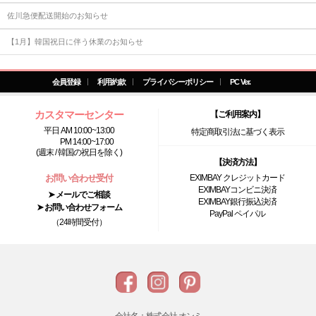
佐川急便配送開始のお知らせ
【1月】韓国祝日に伴う休業のお知らせ
会員登録
利用約款
プライバシーポリシー
PC Ver.
カスタマーセンター
【ご利用案内】
平日 AM 10:00~13:00
特定商取引法に基づく表示
PM 14:00~17:00
(週末 / 韓国の祝日を除く)
【決済方法】
お問い合わせ受付
EXIMBAY クレジットカード
EXIMBAYコンビニ決済
➤ メールでご相談
EXIMBAY銀行振込決済
➤ お問い合わせフォーム
PayPal ペイパル
（24時間受付）
会社名：株式会社 オンミ