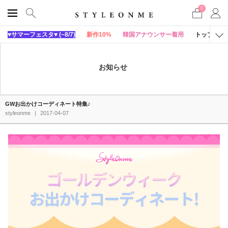
0
♥サマーフェスタ♥ (~8/7)
新作10%
韓国アナウンサー着用
トップス
お知らせ
GWお出かけコーディネート特集♪
styleonme
|
2017-04-07