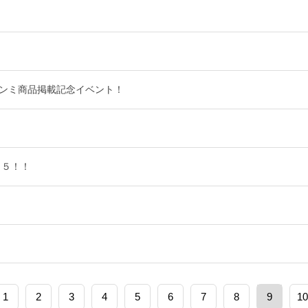
ルオンミ商品掲載記念イベント！
、５！！
1
2
3
4
5
6
7
8
9
10