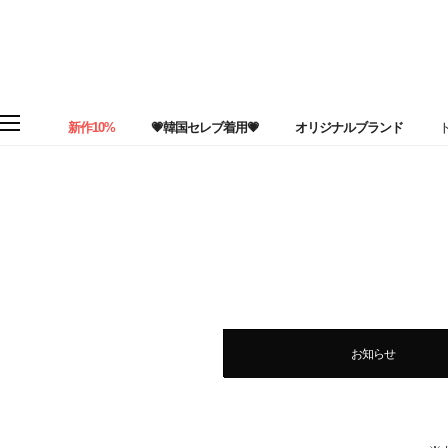
新作10%
💗韓国セレブ着用💗
オリジナルブランド
お知らせ