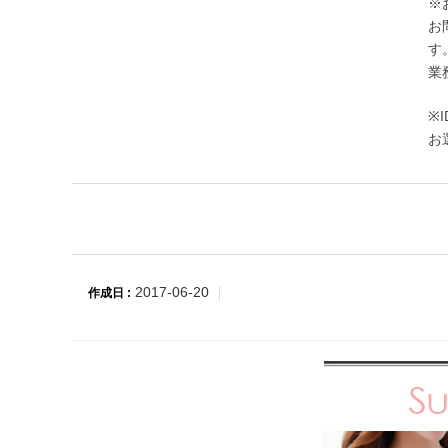
※
お
す
業
※
お
2017-06-20
作成日 :