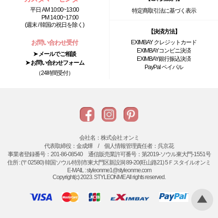
平日 AM 10:00~13:00
特定商取引法に基づく表示
PM 14:00~17:00
(週末 / 韓国の祝日を除く)
【決済方法】
お問い合わせ受付
EXIMBAY クレジットカード
EXIMBAYコンビニ決済
➤ メールでご相談
EXIMBAY銀行振込決済
➤ お問い合わせフォーム
PayPal ペイパル
（24時間受付）
会社名：株式会社 オンミ
代表取締役：金成燁 / 個人情報管理責任者：呉京花
事業者登録番号：201-86-08540 通信販売業許可番号：第2019-ソウル東大門-1551号
住所 : (〒02580) 韓国ソウル特別市東大門区新設洞 89-20(旺山路21) 5Ｆスタイルオンミ
E-MAIL : styleonme1@styleonme.com
Copyright(c) 2023. STYLEONME All rights reserved.