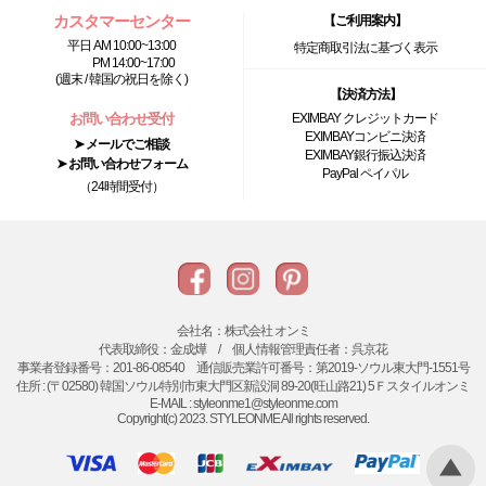
カスタマーセンター
【ご利用案内】
平日 AM 10:00~13:00
特定商取引法に基づく表示
PM 14:00~17:00
(週末 / 韓国の祝日を除く)
【決済方法】
お問い合わせ受付
EXIMBAY クレジットカード
EXIMBAYコンビニ決済
➤ メールでご相談
EXIMBAY銀行振込決済
➤ お問い合わせフォーム
PayPal ペイパル
（24時間受付）
会社名：株式会社 オンミ
代表取締役：金成燁 / 個人情報管理責任者：呉京花
事業者登録番号：201-86-08540 通信販売業許可番号：第2019-ソウル東大門-1551号
住所 : (〒02580) 韓国ソウル特別市東大門区新設洞 89-20(旺山路21) 5Ｆスタイルオンミ
E-MAIL : styleonme1@styleonme.com
Copyright(c) 2023. STYLEONME All rights reserved.