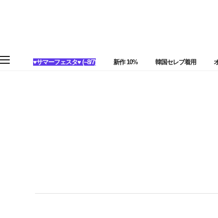
♥サマーフェスタ♥ (~8/7)
新作 10%
韓国セレブ着用