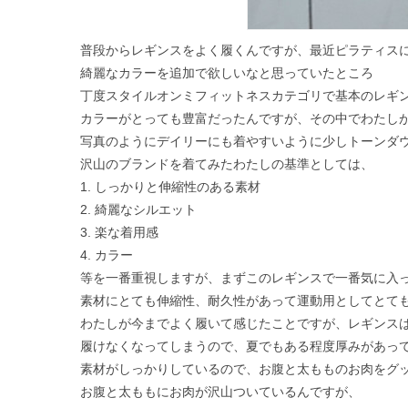
普段からレギンスをよく履くんですが、最近ピラティス
綺麗なカラーを追加で欲しいなと思っていたところ
丁度スタイルオンミフィットネスカテゴリで基本のレギ
カラーがとっても豊富だったんですが、その中でわたし
写真のようにデイリーにも着やすいように少しトーンダ
沢山のブランドを着てみたわたしの基準としては、
1. しっかりと伸縮性のある素材
2. 綺麗なシルエット
3. 楽な着用感
4. カラー
等を一番重視しますが、まずこのレギンスで一番気に入
素材にとても伸縮性、耐久性があって運動用としてとて
わたしが今までよく履いて感じたことですが、レギンス
履けなくなってしまうので、夏でもある程度厚みがあっ
素材がしっかりしているので、お腹と太もものお肉をグ
お腹と太ももにお肉が沢山ついているんですが、