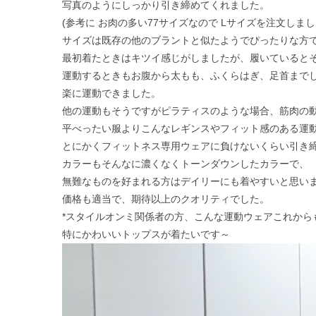
写真のようにしっかり引き締めてくれました。
(参考に お肉の多い77サイズなので Lサイズを注文しま
サイズは既存の他のブラントと似たようでぴったりな方
最初着たときはキツイ感じがしましたが、履いているとそ
運動するときもお腹から太もも、ふくらはぎ、足首まで
楽に運動できました。
他の運動もそうですがピラティスのような場合、筋肉の
平べったい服よりこんなレギンスやフィット感のある運
とにかくフィットネス専用ウェアに負けないくらい引き
カラーもそんなに濃くなくトーンダウンしたカラーで、
無難なものを好まれる方はデイリーにも着やすいと思い
価格も適当で、期待以上のクオリティでした。
*スタイルオンミ関係者の方、こんな運動ウェアこれから
特にかわいいトップスが着たいです～