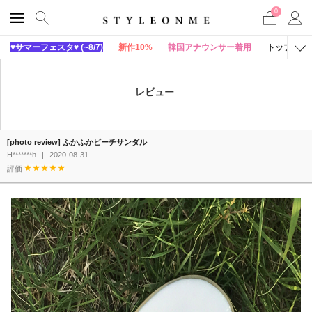
0
♥サマーフェスタ♥ (~8/7)
新作10%
韓国アナウンサー着用
トップス
レビュー
[photo review] ふかふかビーチサンダル
H*******h
|
2020-08-31
評価