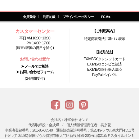
会員登録
利用約款
プライバシーポリシー
PC Ver.
カスタマーセンター
【ご利用案内】
平日 AM 10:00~13:00
特定商取引法に基づく表示
PM 14:00~17:00
(週末 / 韓国の祝日を除く)
【決済方法】
お問い合わせ受付
EXIMBAY クレジットカード
EXIMBAYコンビニ決済
➤ メールでご相談
EXIMBAY銀行振込決済
➤ お問い合わせフォーム
PayPal ペイパル
（24時間受付）
会社名：株式会社 オンミ
代表取締役：金成燁 / 個人情報管理責任者：呉京花
事業者登録番号：201-86-08540 通信販売業許可番号：第2019-ソウル東大門-1551号
住所 : (〒02580) 韓国ソウル特別市東大門区新設洞 89-20(旺山路21) 5Ｆスタイルオンミ