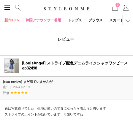
0
新作10%
韓国アナウンサー着用
トップス
ブラウス
スカート
レビュー
[LouisAngel] ストライプ配色デニムライクシャツワンピース
op32498
[text review] まだ着ていませんが
山*
|
2024-02-19
評価
色は写真通りでした 生地が薄いので春になったら着ようと思います
ストライプのポイントが効いています 可愛いですね