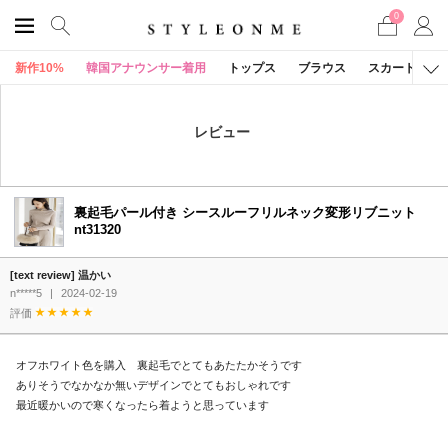
0
新作10%
韓国アナウンサー着用
トップス
ブラウス
スカート
レビュー
裏起毛パール付き シースルーフリルネック変形リブニット
nt31320
[text review] 温かい
n*****5
|
2024-02-19
評価
オフホワイト色を購入 裏起毛でとてもあたたかそうです
ありそうでなかなか無いデザインでとてもおしゃれです
最近暖かいので寒くなったら着ようと思っています