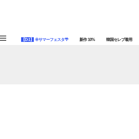
【D-1】
🌞サマーフェスタ🌴
新作 10%
韓国セレブ着用