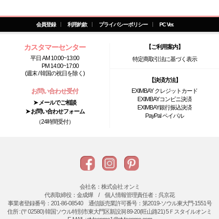
会員登録
利用約款
プライバシーポリシー
PC Ver.
カスタマーセンター
【ご利用案内】
平日 AM 10:00~13:00
特定商取引法に基づく表示
PM 14:00~17:00
(週末 / 韓国の祝日を除く)
【決済方法】
お問い合わせ受付
EXIMBAY クレジットカード
EXIMBAYコンビニ決済
➤ メールでご相談
EXIMBAY銀行振込決済
➤ お問い合わせフォーム
PayPal ペイパル
（24時間受付）
会社名：株式会社 オンミ
代表取締役：金成燁 / 個人情報管理責任者：呉京花
事業者登録番号：201-86-08540 通信販売業許可番号：第2019-ソウル東大門-1551号
住所 : (〒02580) 韓国ソウル特別市東大門区新設洞 89-20(旺山路21) 5Ｆスタイルオンミ