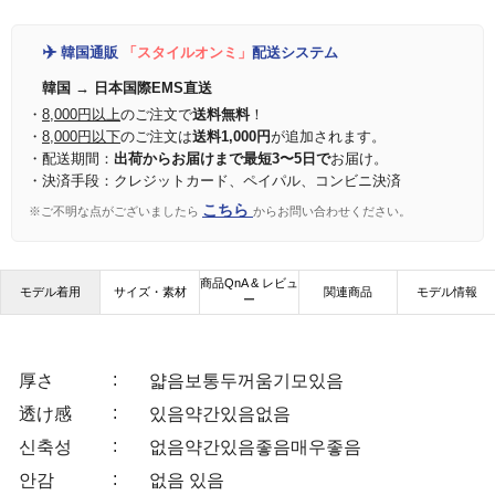
✈️
韓国通販
「スタイルオンミ」
配送システム
韓国 → 日本国際EMS直送
・
8,000円以上
のご注文で
送料無料
！
・
8,000円以下
のご注文は
送料1,000円
が追加されます。
・配送期間：
出荷からお届けまで最短3〜5日で
お届け。
・決済手段：クレジットカード、ペイパル、コンビニ決済
こちら
※ご不明な点がございましたら
からお問い合わせください。
商品QnA & レビュ
モデル着用
サイズ・素材
関連商品
モデル情報
ー
:
厚さ
얇음
보통
두꺼움
기모있음
:
透け感
있음
약간있음
없음
:
신축성
없음
약간있음
좋음
매우좋음
:
안감
없음
있음