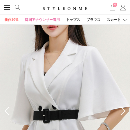
0
新作10%
韓国アナウンサー着用
トップス
ブラウス
スカート