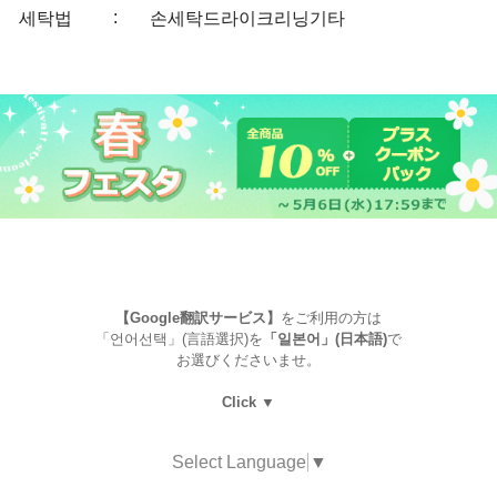
:
세탁법
손세탁
드라이크리닝
기타
【Google翻訳サービス】
をご利用の方は
「언어선택」(言語選択)を
「일본어」(日本語)
で
お選びくださいませ。
Click ▼
Select Language
▼