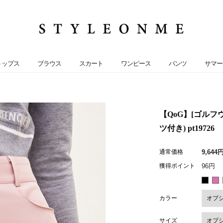
トップス
ブラウス
スカート
ワンピース
パンツ
サマー
【QoG】[ゴル
ツ付き) pt19726
通常価格
9,644
獲得ポイント
96円
カラー
サイズ