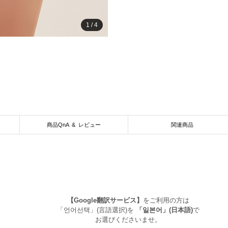
1
/
4
商品QnA & レビュー
関連商品
【Google翻訳サービス】
をご利用の方は
「언어선택」(言語選択)を
「일본어」(日本語)
で
お選びくださいませ。