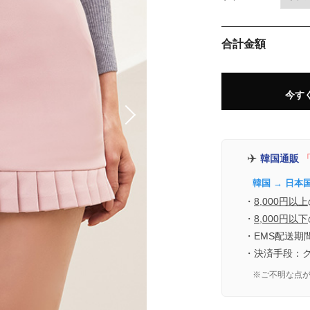
合計金額
今す
✈️
韓国通販
「
韓国 → 日本
・
8,000円以上
・
8,000円以下
・EMS配送期
・決済手段：
※ご不明な点