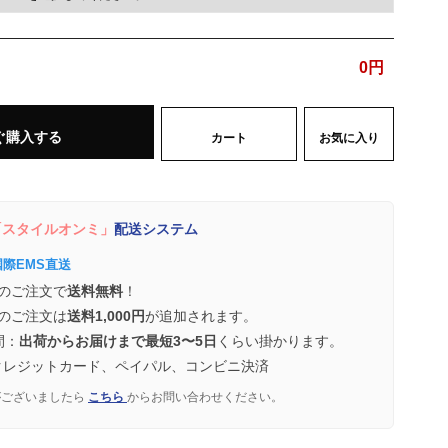
0
円
ぐ購入する
カート
お気に入り
スタイルオンミ」
配送システム
国際EMS直送
のご注文で
送料無料
！
のご注文は
送料1,000円
が追加されます。
間：
出荷からお届けまで最短3〜5日
くらい掛かります。
クレジットカード、ペイパル、コンビニ決済
がございましたら
こちら
からお問い合わせください。