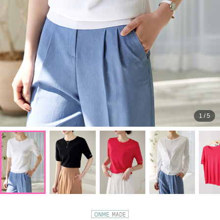
1
/
5