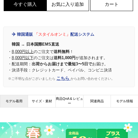
今すぐ購入
お気に入り追加
カート
✈️
韓国通販
「スタイルオンミ」
配送システム
韓国 → 日本国際EMS直送
・
8,000円以上
のご注文で
送料無料
！
・
8,000円以下
のご注文は
送料1,000円
が追加されます。
・配送期間：
出荷からお届けまで最短3〜5日で
お届け。
・決済手段：クレジットカード、ペイパル、コンビニ決済
こちら
※ご不明な点がございましたら
からお問い合わせください。
商品QnA & レビュ
モデル着用
サイズ・素材
関連商品
モデル情報
ー