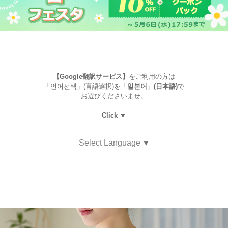
【Google翻訳サービス】
をご利用の方は
「언어선택」(言語選択)を
「일본어」(日本語)
で
お選びくださいませ。
Click ▼
Select Language
▼