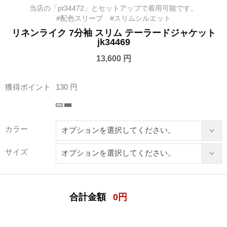
当店の「pt34472」とセットアップで着用可能です。
#配色スリーブ #スリムシルエット
リネンライク 7分袖 スリム テーラードジャケット
jk34469
13,600 円
獲得ポイント
130 円
カラー
サイズ
合計金額
0
円