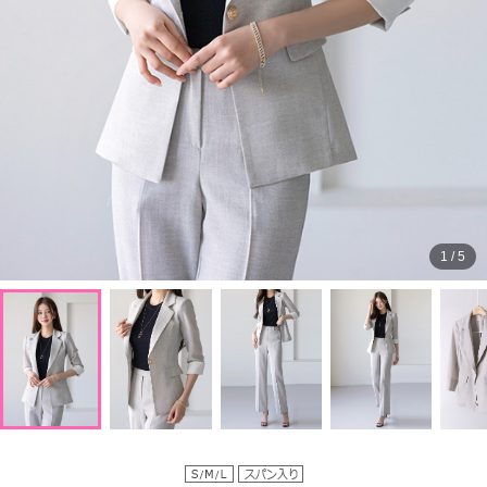
1
/
5