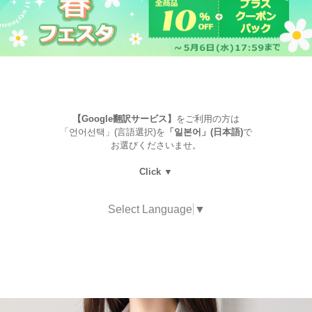
【Google翻訳サービス】
をご利用の方は
「언어선택」(言語選択)を
「일본어」(日本語)
で
お選びくださいませ。
Click ▼
Select Language
▼