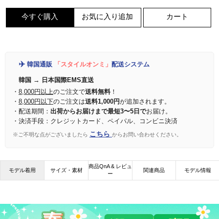
今すぐ購入
お気に入り追加
カート
✈️
韓国通販
「スタイルオンミ」
配送システム
韓国 → 日本国際EMS直送
・
8,000円以上
のご注文で
送料無料
！
・
8,000円以下
のご注文は
送料1,000円
が追加されます。
・配送期間：
出荷からお届けまで最短3〜5日で
お届け。
・決済手段：クレジットカード、ペイパル、コンビニ決済
こちら
※ご不明な点がございましたら
からお問い合わせください。
商品QnA & レビュ
モデル着用
サイズ・素材
関連商品
モデル情報
ー