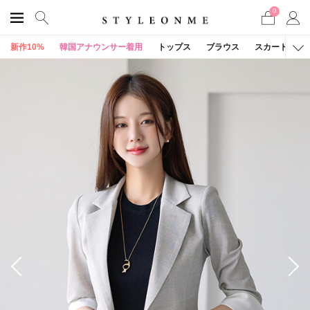
0
新作10%
韓国アナウンサー着用
トップス
ブラウス
スカート