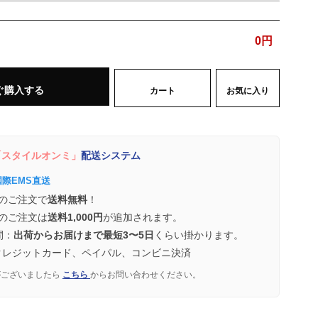
0
円
ぐ購入する
カート
お気に入り
スタイルオンミ」
配送システム
国際EMS直送
のご注文で
送料無料
！
のご注文は
送料1,000円
が追加されます。
間：
出荷からお届けまで最短3〜5日
くらい掛かります。
クレジットカード、ペイパル、コンビニ決済
がございましたら
こちら
からお問い合わせください。