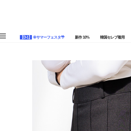
【D-1】
🌞サマーフェスタ🌴
新作 10%
韓国セレブ着用