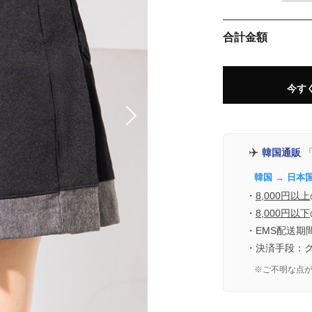
合計金額
今す
✈️
韓国通販
「
韓国 → 日本
・
8,000円以上
・
8,000円以下
・EMS配送期
・決済手段：
※ご不明な点