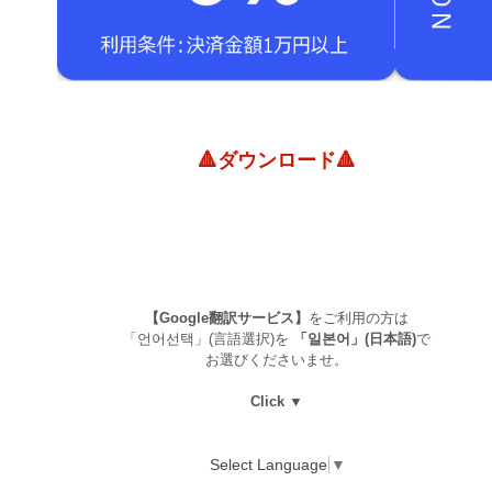
🔺ダウンロード🔺
【Google翻訳サービス】
をご利用の方は
「언어선택」(言語選択)を
「일본어」(日本語)
で
お選びくださいませ。
Click ▼
Select Language
▼