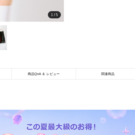
1
/
5
商品QnA & レビュー
関連商品