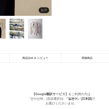
1
/
7
商品QnA & レビュー
関連商品
【Google翻訳サービス】
をご利用の方は
「언어선택」(言語選択)を
「일본어」(日本語)
で
お選びくださいませ。