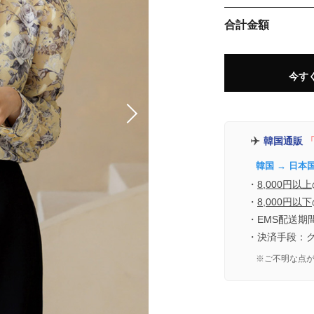
合計金額
今す
✈️
韓国通販
「
韓国 → 日本
・
8,000円以上
・
8,000円以下
・EMS配送期
・決済手段：
※ご不明な点