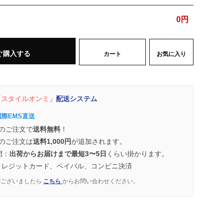
0
円
ぐ購入する
カート
お気に入り
スタイルオンミ」
配送システム
国際EMS直送
のご注文で
送料無料
！
のご注文は
送料1,000円
が追加されます。
間：
出荷からお届けまで最短3〜5日
くらい掛かります。
クレジットカード、ペイパル、コンビニ決済
がございましたら
こちら
からお問い合わせください。