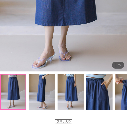
1
/
9