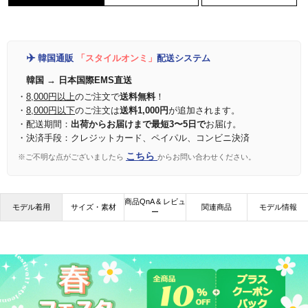
✈️
韓国通販
「スタイルオンミ」
配送システム
韓国 → 日本国際EMS直送
・
8,000円以上
のご注文で
送料無料
！
・
8,000円以下
のご注文は
送料1,000円
が追加されます。
・配送期間：
出荷からお届けまで最短3〜5日で
お届け。
・決済手段：クレジットカード、ペイパル、コンビニ決済
こちら
※ご不明な点がございましたら
からお問い合わせください。
商品QnA & レビュ
モデル着用
サイズ・素材
関連商品
モデル情報
ー