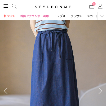
0
新作10%
韓国アナウンサー着用
トップス
ブラウス
スカート