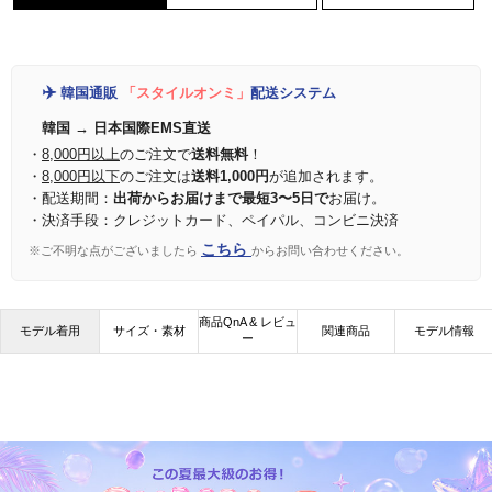
✈️
韓国通販
「スタイルオンミ」
配送システム
韓国 → 日本国際EMS直送
・
8,000円以上
のご注文で
送料無料
！
・
8,000円以下
のご注文は
送料1,000円
が追加されます。
・配送期間：
出荷からお届けまで最短3〜5日で
お届け。
・決済手段：クレジットカード、ペイパル、コンビニ決済
こちら
※ご不明な点がございましたら
からお問い合わせください。
商品QnA & レビュ
モデル着用
サイズ・素材
関連商品
モデル情報
ー