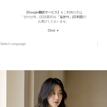
【Google翻訳サービス】
をご利用の方は
「언어선택」(言語選択)を
「일본어」(日本語)
で
お選びくださいませ。
Click ▼
Select Language