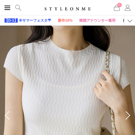
0
【D-1】
🌞サマーフェスタ🌴
新作10%
韓国アナウンサー着用
トップ