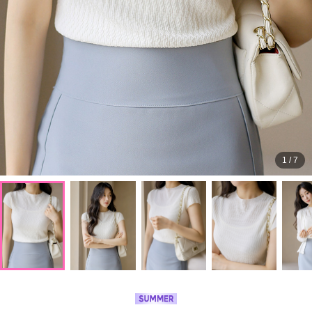
1
/
7