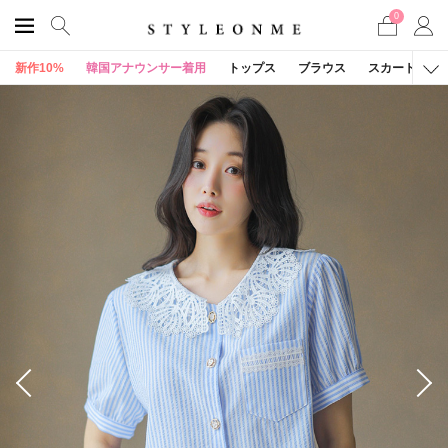
0
新作10%
韓国アナウンサー着用
トップス
ブラウス
スカート