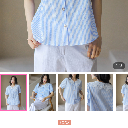
1
/
8