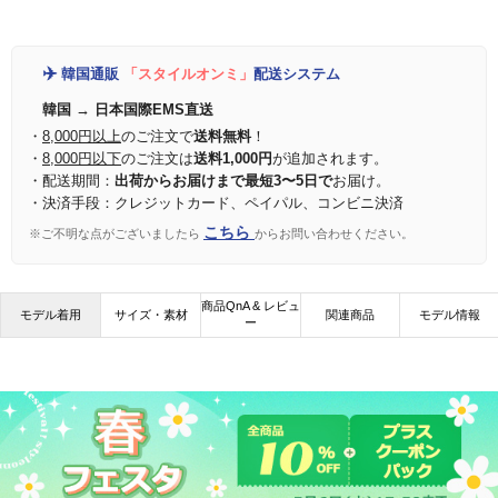
✈️
韓国通販
「スタイルオンミ」
配送システム
韓国 → 日本国際EMS直送
・
8,000円以上
のご注文で
送料無料
！
・
8,000円以下
のご注文は
送料1,000円
が追加されます。
・配送期間：
出荷からお届けまで最短3〜5日で
お届け。
・決済手段：クレジットカード、ペイパル、コンビニ決済
こちら
※ご不明な点がございましたら
からお問い合わせください。
商品QnA & レビュ
モデル着用
サイズ・素材
関連商品
モデル情報
ー