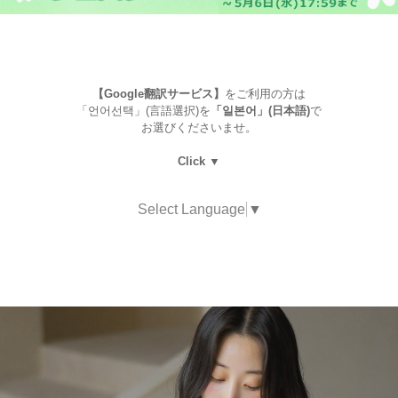
【Google翻訳サービス】
をご利用の方は
「언어선택」(言語選択)を
「일본어」(日本語)
で
お選びくださいませ。
Click ▼
Select Language
▼