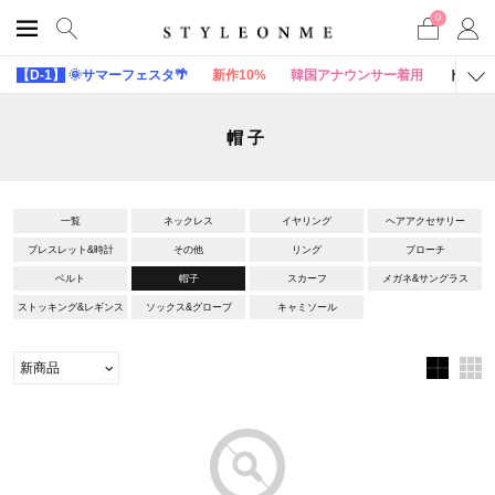
0
【D-1】
🌞サマーフェスタ🌴
新作10%
韓国アナウンサー着用
トップ
帽子
一覧
ネックレス
イヤリング
ヘアアクセサリー
ブレスレット&時計
その他
リング
ブローチ
ベルト
帽子
スカーフ
メガネ&サングラス
ストッキング&レギンス
ソックス&グローブ
キャミソール