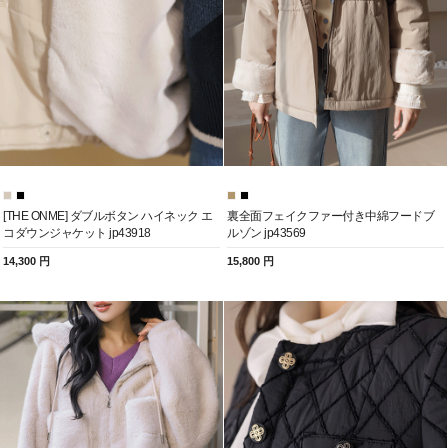
[THE ONME] ダブルボタン ハイネック エ
裏全面フェイクファー付き中綿フードブ
コダウンジャケット jp43918
ルゾン jp43569
14,300 円
15,800 円