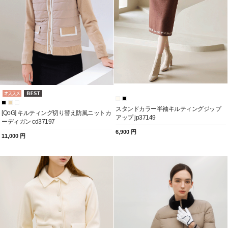
スタンドカラー半袖キルティングジップ
[QoG] キルティング切り替え防風ニットカ
アップ jp37149
ーディガン cd37197
6,900 円
11,000 円