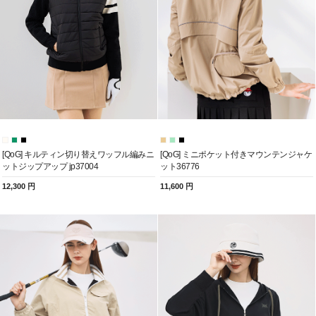
[QoG] キルティン切り替えワッフル編みニ
[QoG] ミニポケット付きマウンテンジャケ
ットジップアップ jp37004
ット36776
12,300 円
11,600 円