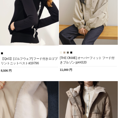
[THE ONME] オーバーフィット フード付
【QoG】[ゴルフウェア] フード付きロゴプ
きブルゾン jp44320
リントニットベストvt19796
11,000 円
8,506 円