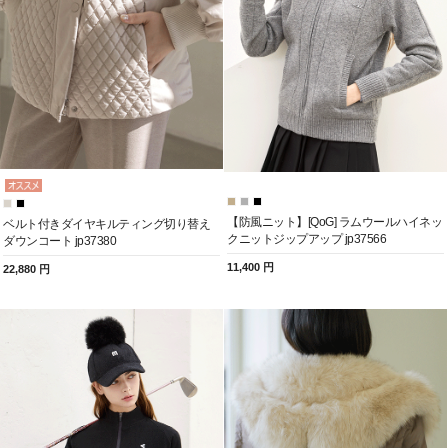
【防風ニット】[QoG] ラムウールハイネッ
ベルト付きダイヤキルティング切り替え
クニットジップアップ jp37566
ダウンコート jp37380
11,400 円
22,880 円