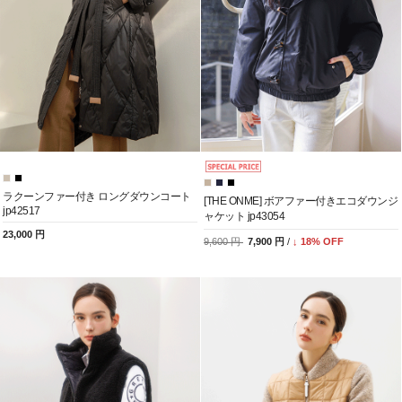
ラクーンファー付き ロングダウンコート
[THE ONME] ボアファー付きエコダウンジ
jp42517
ャケット jp43054
23,000 円
9,600 円
7,900 円
/
↓
18
% OFF