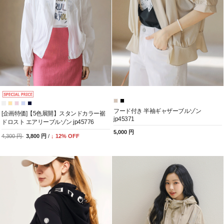
フード付き 半袖ギャザーブルゾン
[企画特価]【5色展開】スタンドカラー裾
jp45371
ドロスト エアリーブルゾン jp45776
5,000 円
4,300 円
3,800 円
/
↓
12
% OFF