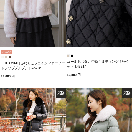
ゴールドボタン 中綿キルティング ジャケ
[THE ONME] ふわもこフェイクファーフー
ット jk43314
ドジップブルゾン jp43416
16,800 円
11,000 円