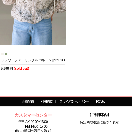
フラワーシアーリンクルバルーン jp39738
5,300 円
(sold out)
会員登録
利用約款
プライバシーポリシー
PC Ver.
カスタマーセンター
【ご利用案内】
平日 AM 10:00~13:00
特定商取引法に基づく表示
PM 14:00~17:00
(週末 / 韓国の祝日を除く)