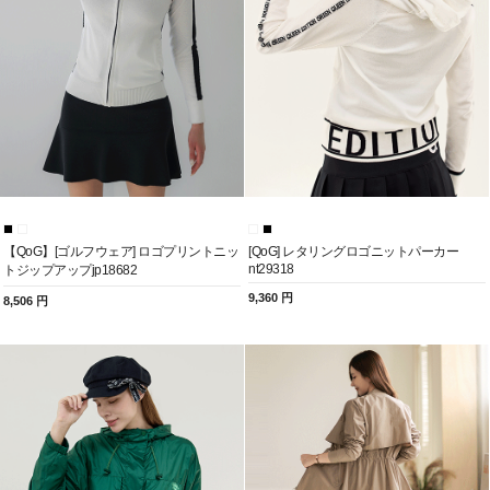
【QoG】[ゴルフウェア] ロゴプリントニッ
[QoG] レタリングロゴニットパーカー
nt29318
トジップアップjp18682
9,360 円
8,506 円