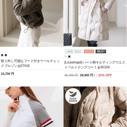
取り外し可能なフード付きウールチェッ
[LouisAngel] ハート柄キルティングウエス
クブルゾン jp37416
トベルトロングコート jp30108
15,700 円
36,700 円
28,900 円
/
↓
21
% OFF