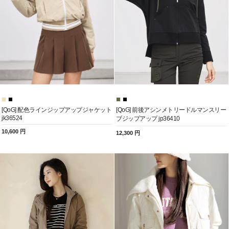
[QoG] 配色ラインジップアップジャケット
[QoG] 前後アシンメトリードルマンスリー
jk36524
ブジップアップ jp36410
10,600 円
12,300 円