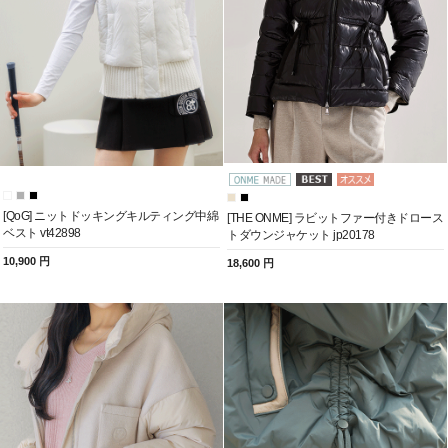
[QoG] ニットドッキングキルティング中綿
[THE ONME] ラビットファー付きドロース
ベスト vt42898
トダウンジャケット jp20178
10,900 円
18,600 円