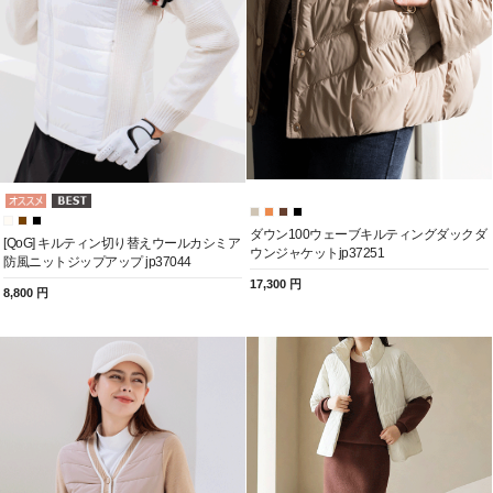
ダウン100ウェーブキルティングダックダ
[QoG] キルティン切り替えウールカシミア
ウンジャケットjp37251
防風ニットジップアップ jp37044
17,300 円
8,800 円