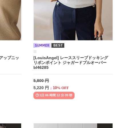
アップニッ
[LouisAngel] レーススリーブドッキング
リボンポイント ジャガードプルオーバー
bl46285
5,800 円
5,220 円
↓
10
% OFF
1日 06 時間 12 分 07 秒