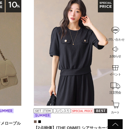
お問い合わせ
お知らせ
イベント
注文照会
カート
ーツメロープル
【2点特価】[THE ONME] シアサッカージャ