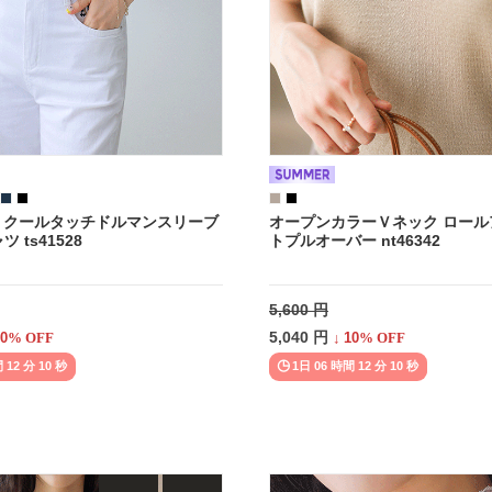
】クールタッチドルマンスリーブ
オープンカラーＶネック ロール
 ts41528
トプルオーバー nt46342
5,600 円
5,040 円
0
% OFF
↓
10
% OFF
 12 分 08 秒
1日 06 時間 12 分 08 秒