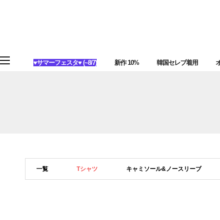
♥サマーフェスタ♥ (~8/7)
新作 10%
韓国セレブ着用
一覧
Tシャツ
キャミソール&ノースリーブ