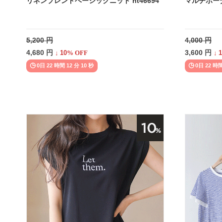
リネンブレンドベーシックニット nt46694
マルチボーダ
5,200 円
4,000 円
4,680 円
3,600 円
↓
10
% OFF
↓
1
0日 22 時間 12 分 08 秒
0日 22 時間