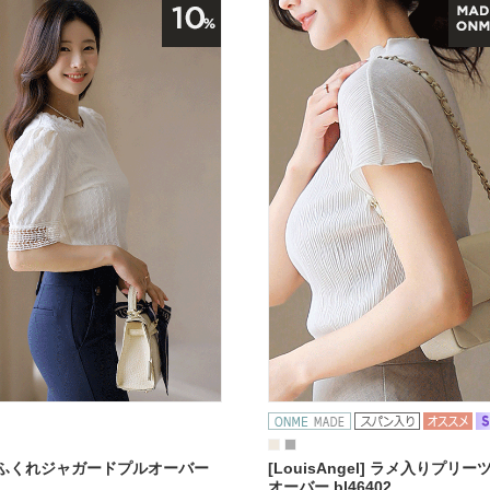
ふくれジャガードプルオーバー
[LouisAngel] ラメ入りプリ
オーバー bl46402