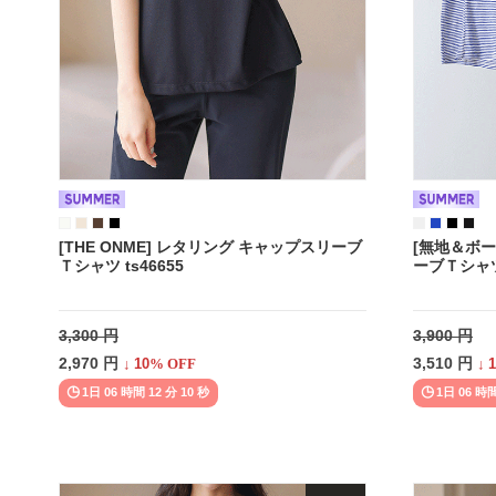
[THE ONME] レタリング キャップスリーブ
[無地＆ボーダ
Ｔシャツ ts46655
ーブＴシャツ 
3,300 円
3,900 円
2,970 円
3,510 円
↓
10
% OFF
↓
1
1日 06 時間 12 分 08 秒
1日 06 時間