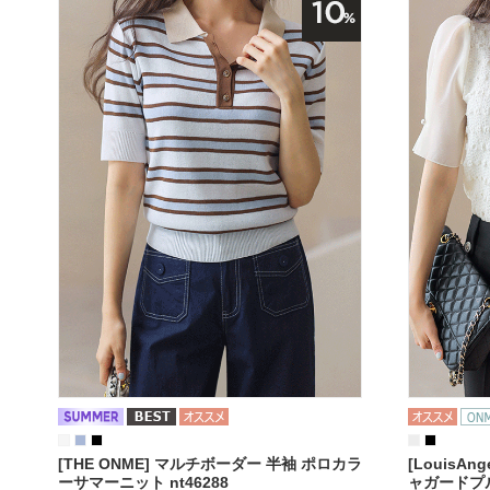
[THE ONME] マルチボーダー 半袖 ポロカラ
[LouisA
ーサマーニット nt46288
ャガードプル