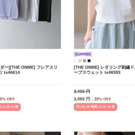
ー][THE ONME] フレアスリ
[THE ONME] レタリング刺繡
ts46614
ーブスウェット ts46593
3,400 円
3,060 円
0
% OFF
↓
10
% OFF
 12 分 08 秒
1日 06 時間 12 分 08 秒