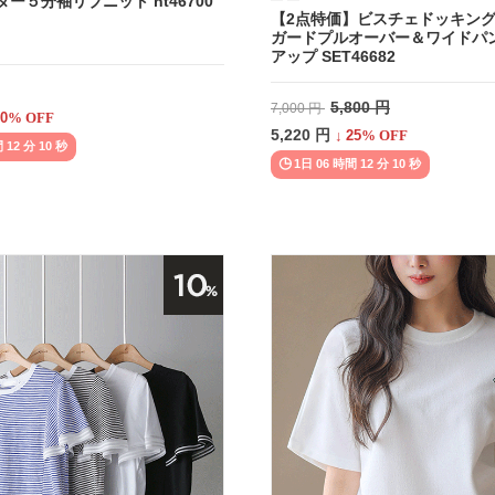
ー５分袖リブニット nt46700
【2点特価】ビスチェドッキング
ガードプルオーバー＆ワイドパン
アップ SET46682
5,800 円
7,000 円
0
% OFF
5,220 円
↓
25
% OFF
 12 分 08 秒
1日 06 時間 12 分 08 秒