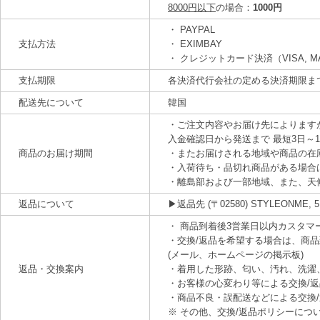
8000円以下
の場合：
1000円
・ PAYPAL
支払方法
・ EXIMBAY
・ クレジットカード決済（VISA, MAS
支払期限
各決済代行会社の定める決済期限ま
配送先について
韓国
・ご注文内容やお届け先によります
入金確認日から発送まで 最短3日～
商品のお届け期間
・またお届けされる地域や商品の在
・入荷待ち・品切れ商品がある場合
・離島部および一部地域、また、天
返品について
▶返品先 (〒02580) STYLEONME, 5F, 21
・ 商品到着後3営業日以内カスタ
・交換/返品を希望する場合は、商
(メール、ホームページの掲示板)
返品・交換案内
・着用した形跡、匂い、汚れ、洗濯
・お客様の心変わり等による交換/
・商品不良・誤配送などによる交換
※ その他、交換/返品ポリシーにつ