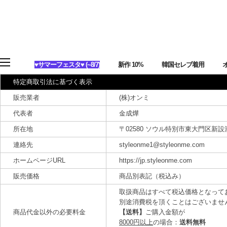
♥サマーフェスタ♥ (~8/7)
新作 10%
韓国セレブ着用
特定商取引法に基づく表示
販売業者
(株)オンミ
代表者
金成燁
所在地
〒02580 ソウル特別市東大門区新設洞 89
連絡先
styleonme1@styleonme.com
ホームページURL
https://jp.styleonme.com
販売価格
商品別表記（税込み）
取扱商品はすべて税込価格となって
別途消費税を頂くことはございませ
商品代金以外の必要料金
【送料】
ご購入金額が
8000円以上
の場合：
送料無料