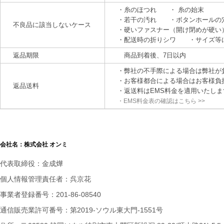
・糸のほつれ ・ 糸の始末
・若干の汚れ ・ボタンホールの
不良品に該当しないケース
・硬いファスナー（開け閉めが硬い
・配送時の折りシワ ・サイズ等に
返品期限
商品到着後、7日以内
・弊社の不手際による場合は弊社が
・お客様都合による場合はお客様負
返品送料
・返送料はEMS料金を適用いたしま
・EMS料金表の確認はこちら >>
会社名：株式会社 オンミ
代表取締役：金成燁
個人情報管理責任者：呉京花
事業者登録番号：201-86-08540
通信販売業許可番号：第2019-ソウル東大門-1551号