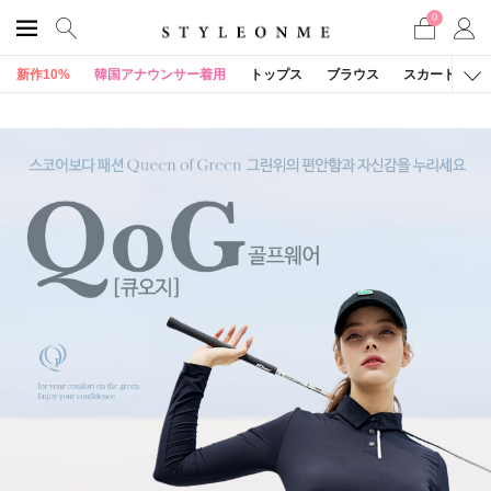
0
新作10%
韓国アナウンサー着用
トップス
ブラウス
スカート