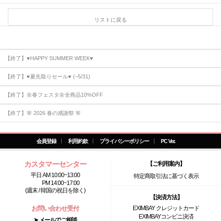
リストに戻る
【終了】♥HAPPY SUMMER WEEK♥
【終了】♥夏先取りセール♥ (~5/31)
【終了】🌼春フェスタ🌼全商品10%OFF
【終了】🌸 2026 春の感謝祭 🌸
会員登録
利用約款
プライバシーポリシー
PC Ver.
カスタマーセンター
【ご利用案内】
平日 AM 10:00~13:00
特定商取引法に基づく表示
PM 14:00~17:00
(週末 / 韓国の祝日を除く)
【決済方法】
お問い合わせ受付
EXIMBAY クレジットカード
EXIMBAYコンビニ決済
➤ メールでご相談