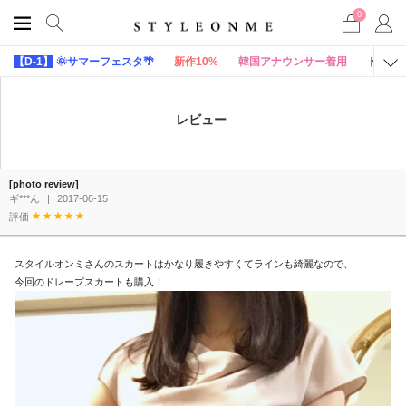
0
【D-1】
🌞サマーフェスタ🌴
新作10%
韓国アナウンサー着用
トップ
レビュー
[photo review]
ギ***ん
|
2017-06-15
評価
スタイルオンミさんのスカートはかなり履きやすくてラインも綺麗なので、
今回のドレープスカートも購入！