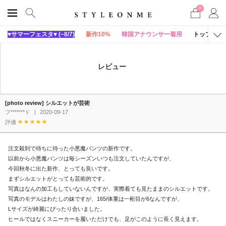
0
♥サマーフェスタ♥ (~8/7)
新作10%
韓国アナウンサー着用
トップス
レビュー
[photo review] シルエットが芸術
フ*******ド
|
2020-09-17
評価
注文殺到で待ちに待った小悪魔パンツの新作です。
以前から小悪魔パンツは毎シーズンいつも注文していたんですが、
今回秋冬に出た新作、とっても良いです。
まずシルエットがとっても芸術的です。
写真はなんの加工もしていないんですが、実際着ても見たままのシルエットです。
写真のモデルはわたしの妹ですが、165/体重は一桁目が6なんですが、
Lサイズが綺麗にぴったり合いました。
ヒールではなくスニーカーを履いただけでも、足がこのように長く見えます。