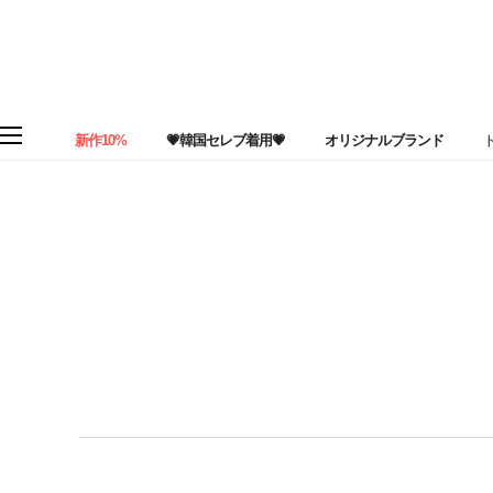
新作10%
💗韓国セレブ着用💗
オリジナルブランド