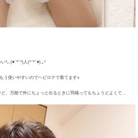
`*)人(*´꒳`♥).｡*
もう使いやすいのでヘビロテで着てます⭐︎
けど、万能で外にちょっと出るときに羽織ってもちょうどよくて…