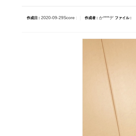
2020-09-29
Score :
か****デ
作成日 :
作成者 :
ファイル :