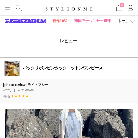
0
♥サマーフェスタ♥ (~8/7)
新作10%
韓国アナウンサー着用
トップス
レビュー
バックリボンピンタックコットンワンピース
[photo review] ライトブルー
o****y
|
2021-05-04
評価