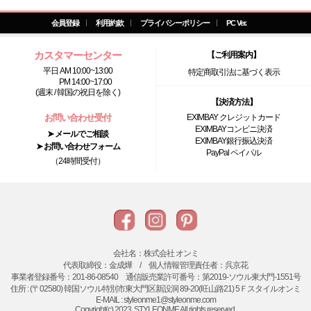
会員登録
利用約款
プライバシーポリシー
PC Ver.
カスタマーセンター
【ご利用案内】
平日 AM 10:00~13:00
特定商取引法に基づく表示
PM 14:00~17:00
(週末 / 韓国の祝日を除く)
【決済方法】
お問い合わせ受付
EXIMBAY クレジットカード
EXIMBAYコンビニ決済
➤ メールでご相談
EXIMBAY銀行振込決済
➤ お問い合わせフォーム
PayPal ペイパル
（24時間受付）
会社名：株式会社 オンミ
代表取締役：金成燁 / 個人情報管理責任者：呉京花
事業者登録番号：201-86-08540 通信販売業許可番号：第2019-ソウル東大門-1551号
住所 : (〒02580) 韓国ソウル特別市東大門区新設洞 89-20(旺山路21) 5Ｆスタイルオンミ
E-MAIL : styleonme1@styleonme.com
Copyright(c) 2023. STYLEONME All rights reserved.