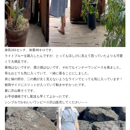
身長161センチ、体重48キロです。
ライトブルーを購入したんですが、とっても涼しげに見えて思っていたよりも可愛
くて大満足です。
裏地はないですが、透け感はないです。それでもインナーワンピースを着ました。
母もおとても気に入っていて、一緒に着ることにしました。
肩と袖の部分、二の腕が太く見えないようなラインでとっても気に入っています！
裾両サイドにスリットが入っていて動きやすかったです。
夏に沢山着そうです。
お手頃価格ですし配送も早くてよかったです。
シンプルでかわいいワンピース沢山販売してください～～