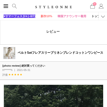
0
♥サマーフェスタ♥ (~8/7)
新作10%
韓国アナウンサー着用
トップス
レビュー
ベルトSetフレアスリーブリネンブレンドコットンワンピース
[photo review] 絶対買ってください
H*******h
|
2021-05-31
評価