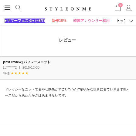
0
♥サマーフェスタ♥ (~8/7)
新作10%
韓国アナウンサー着用
トップス
レビュー
[text review] パフレースニット
ゆ*******2
|
2015-12-30
評価
ドレッシーなニットで着やせ効果がすごい*\(^o^)/*華やかな場所に着ていきます‼︎レ
ースだからあたたかさはあまりないです。