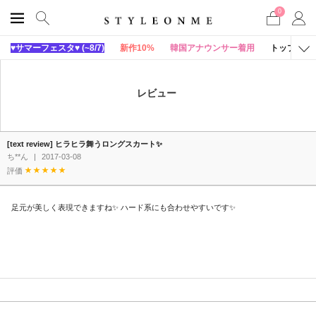
0
♥サマーフェスタ♥ (~8/7)
新作10%
韓国アナウンサー着用
トップス
レビュー
[text review] ヒラヒラ舞うロングスカート✨
ち**ん
|
2017-03-08
評価
足元が美しく表現できますね✨ ハード系にも合わせやすいです✨