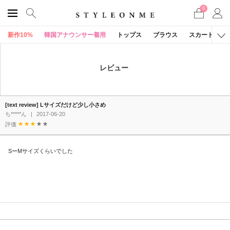
0
新作10%
韓国アナウンサー着用
トップス
ブラウス
スカート
レビュー
[text review] Lサイズだけど少し小さめ
ち*****ん
|
2017-06-20
評価
SーMサイズくらいでした