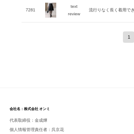
text
7281
流行りなく長く着用で
review
1
会社名：株式会社 オンミ
代表取締役：金成燁
個人情報管理責任者：呉京花