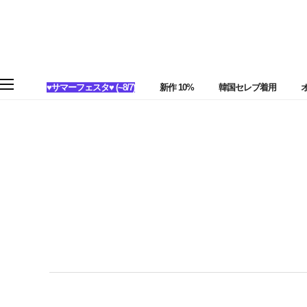
♥サマーフェスタ♥ (~8/7)
新作 10%
韓国セレブ着用