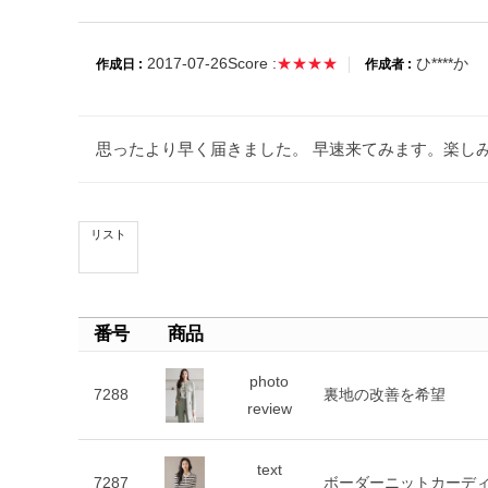
2017-07-26
Score :
★★★★
ひ****か
作成日 :
作成者 :
思ったより早く届きました。 早速来てみます。楽し
リスト
番号
商品
photo
7288
裏地の改善を希望
review
text
7287
ボーダーニットカーデ