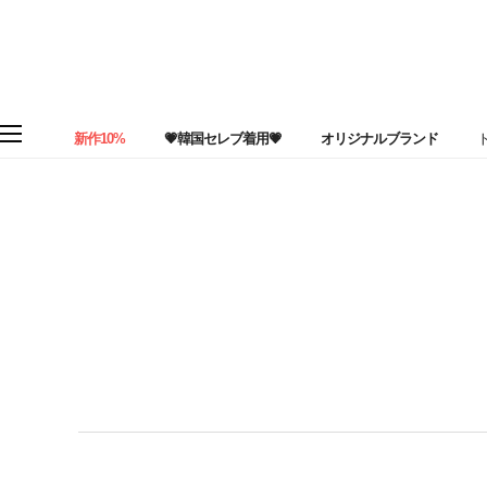
新作10%
💗韓国セレブ着用💗
オリジナルブランド