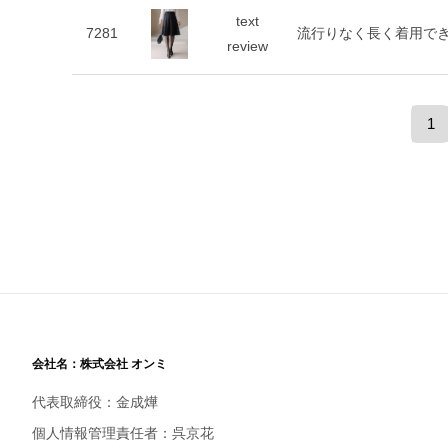
text
7281
流行りなく長く着用で
review
1
会社名：株式会社 オンミ
代表取締役：金成燁
個人情報管理責任者：呉京花