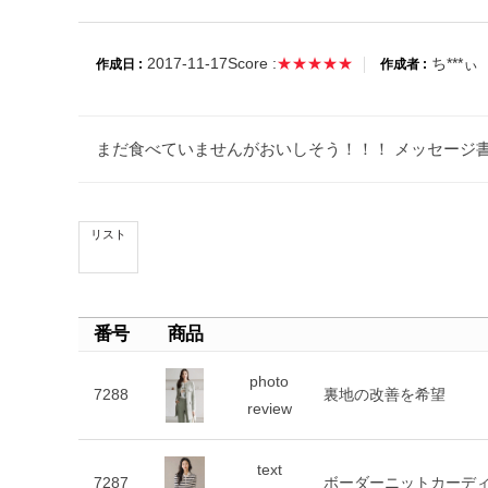
2017-11-17
Score :
★★★★★
ち***ぃ
作成日 :
作成者 :
まだ食べていませんがおいしそう！！！ メッセージ書け
リスト
番号
商品
photo
7288
裏地の改善を希望
review
text
7287
ボーダーニットカーデ