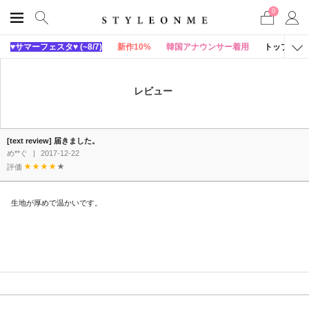
0
♥サマーフェスタ♥ (~8/7)
新作10%
韓国アナウンサー着用
トップス
レビュー
[text review] 届きました。
め**ぐ
|
2017-12-22
評価
生地が厚めで温かいです。