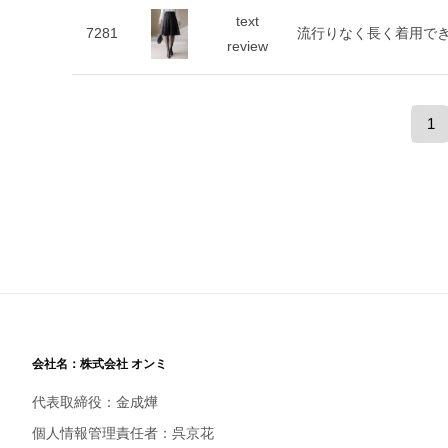
text
7281
流行りなく長く着用で
review
1
会社名：株式会社 オンミ
代表取締役：金成燁
個人情報管理責任者：呉京花