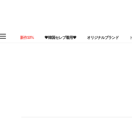
新作10%
💗韓国セレブ着用💗
オリジナルブランド