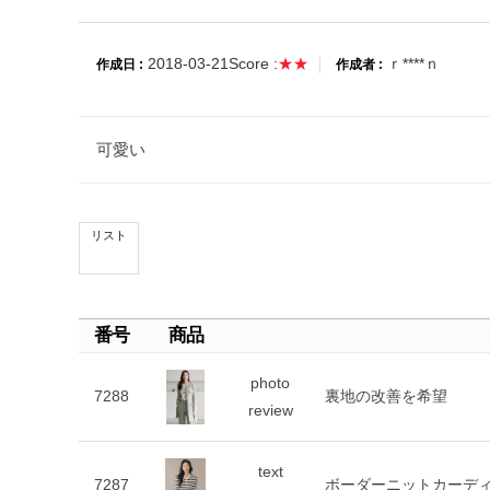
2018-03-21
Score :
★★
ｒ****ｎ
作成日 :
作成者 :
可愛い
リスト
番号
商品
photo
7288
裏地の改善を希望
review
text
7287
ボーダーニットカーデ