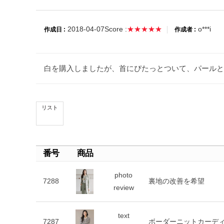
2018-04-07
Score :
★★★★★
o***i
作成日 :
作成者 :
白を購入しましたが、首にぴたっとついて、パールと
リスト
番号
商品
photo
7288
裏地の改善を希望
review
text
7287
ボーダーニットカーデ