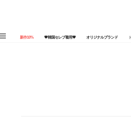
新作10%
💗韓国セレブ着用💗
オリジナルブランド