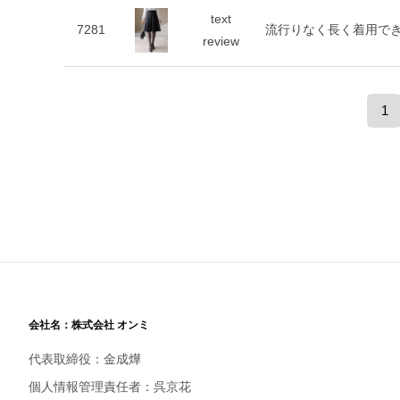
text
7281
流行りなく長く着用で
review
1
会社名：株式会社 オンミ
代表取締役：金成燁
個人情報管理責任者：呉京花