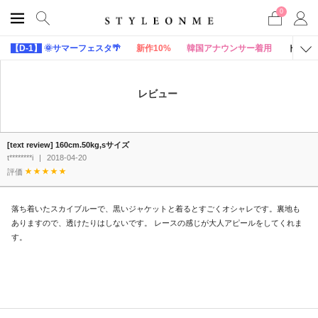
0
【D-1】
🌞サマーフェスタ🌴
新作10%
韓国アナウンサー着用
トップ
レビュー
[text review] 160cm.50kg,sサイズ
t********i
|
2018-04-20
評価
落ち着いたスカイブルーで、黒いジャケットと着るとすごくオシャレです。裏地も
ありますので、透けたりはしないです。 レースの感じが大人アピールをしてくれま
す。