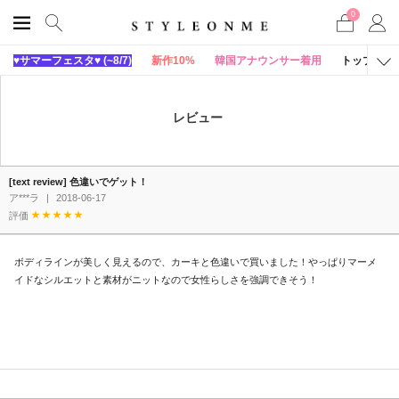
0
♥サマーフェスタ♥ (~8/7)
新作10%
韓国アナウンサー着用
トップス
レビュー
[text review] 色違いでゲット！
ア***ラ
|
2018-06-17
評価
ボディラインが美しく見えるので、カーキと色違いで買いました！やっぱりマーメ
イドなシルエットと素材がニットなので女性らしさを強調できそう！